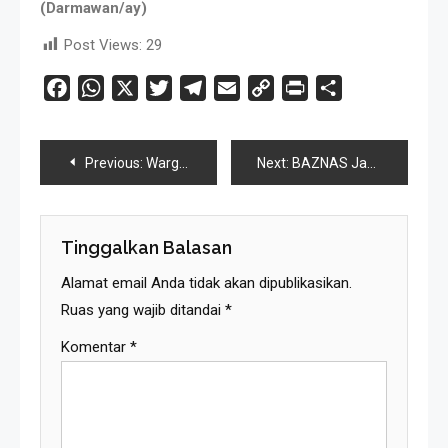
(Darmawan/ay)
Post Views:
29
Facebook
WhatsApp
X
Twitter
Telegram
Email
Copy
Print
Share
Link
Navigasi
Previous:
Warga Rancakasiat Desa Rancamulya Sambut Pemasangan Jaringan PDAM Tirta Raharja
Next:
BAZNAS Jabar Salurkan 80 Paket Daging kepada Warga Desa Palasari Subang
Pos
Tinggalkan Balasan
Alamat email Anda tidak akan dipublikasikan.
Ruas yang wajib ditandai
*
Komentar
*