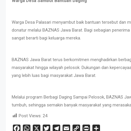
Warga Desa Sambut Bantuan Daging
Warga Desa Palasari menyambut baik bantuan tersebut dan me
donatur melalui BAZNAS Jawa Barat. Bagi sebagian penerima
sangat berarti bagi keluarga mereka.
BAZNAS Jawa Barat terus berkomitmen menghadirkan berbag
masyarakat hingga wilayah pelosok. Dukungan dan kepercaya
yang lebih luas bagi masyarakat Jawa Barat.
Melalui program Berbagi Daging Sampai Pelosok, BAZNAS Jawa
tumbuh, sehingga semakin banyak masyarakat yang merasakan
Post Views:
24
Facebook
WhatsApp
X
Twitter
Telegram
Email
Copy
Print
Share