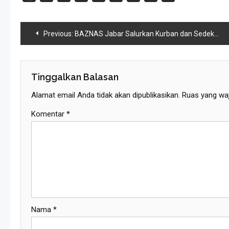
Link
Navigasi
Previous:
BAZNAS Jabar Salurkan Kurban dan Sedekah Daging Bantu Palestina Melalui BAZNAS RI
Pos
Tinggalkan Balasan
Alamat email Anda tidak akan dipublikasikan.
Ruas yang waj
Komentar
*
Nama
*