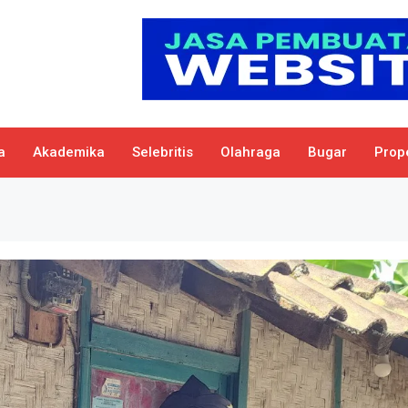
a
Akademika
Selebritis
Olahraga
Bugar
Prope