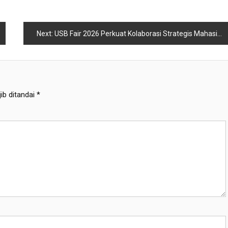
Next:
USB Fair 2026 Perkuat Kolaborasi Strategis Mahasiswa dan Alumni Menuju Tantangan Dunia Kerja
ib ditandai
*