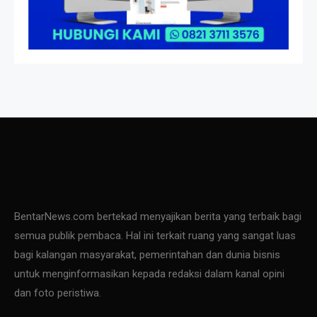
BentarNews.com bertekad menyajikan berita yang terbaik bagi
semua publik pembaca. Hal ini terkait ruang yang sangat luas
bagi kalangan masyarakat, pemerintahan dan dunia bisnis
untuk menginformasikan kepada redaksi dalam kanal opini
dan foto peristiwa.