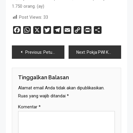
1.750 orang. (ay)
Post Views:
33
Facebook
WhatsApp
X
Twitter
Telegram
Email
Copy
Print
Share
Link
Navigasi
Previous:
Petugas Dishub dan Polisi Selamatkan Anak Hilang dalam Konvoi Mapag Persib Juara
Next:
Pokja PWI Kota Bandung Gelar Workshop Ekosistem Pers Era Digital
Pos
Tinggalkan Balasan
Alamat email Anda tidak akan dipublikasikan.
Ruas yang wajib ditandai
*
Komentar
*