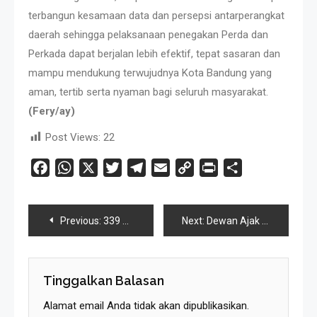
terbangun kesamaan data dan persepsi antarperangkat
daerah sehingga pelaksanaan penegakan Perda dan
Perkada dapat berjalan lebih efektif, tepat sasaran dan
mampu mendukung terwujudnya Kota Bandung yang
aman, tertib serta nyaman bagi seluruh masyarakat.
(Fery/ay)
Post Views:
22
Facebook
WhatsApp
X
Twitter
Telegram
Email
Copy
Print
Share
Link
Navigasi
Previous:
339 UMKM Meriahkan Produk Unggulan Pasar Kreatif Bandung 2026
Next:
Dewan Ajak Warga Terapkan Pola Hidup Ramah Lingkungan untuk Tangani Sampah
Pos
Tinggalkan Balasan
Alamat email Anda tidak akan dipublikasikan.