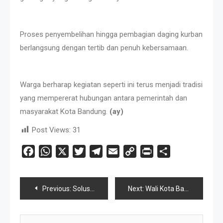
Proses penyembelihan hingga pembagian daging kurban
berlangsung dengan tertib dan penuh kebersamaan.
Warga berharap kegiatan seperti ini terus menjadi tradisi
yang mempererat hubungan antara pemerintah dan
masyarakat Kota Bandung.
(ay)
Post Views:
31
Facebook
WhatsApp
X
Twitter
Telegram
Email
Copy
Print
Share
Link
Navigasi
Previous:
Solusi Bangun Indonesia Salurkan 27 Hewan Kurban Pada Iduladha 1447 H
Next:
Wali Kota Bandung Sambut Reaktivasi Bandara Husein Dongkrak Ekonomi Bandung
Pos