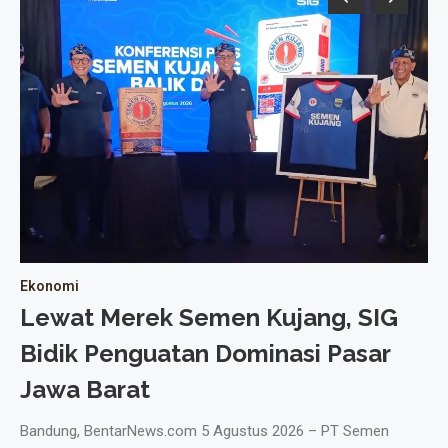
Ekonomi
Ek
Lewat Merek Semen Kujang, SIG
P
Bidik Penguatan Dominasi Pasar
P
Jawa Barat
B
C
Bandung, BentarNews.com 5 Agustus 2026 – PT Semen