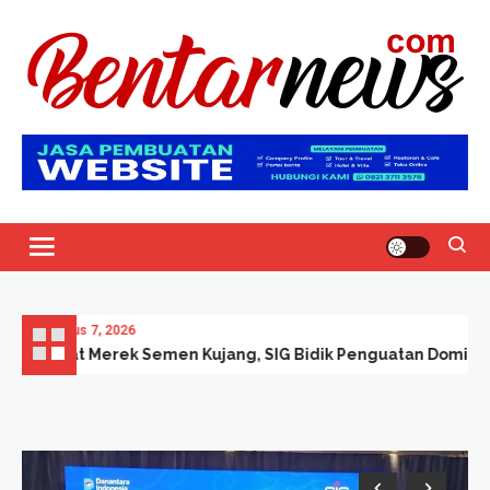
Skip
to
content
Bentar News
Agustus 7, 2026
Lewat Merek Semen Kujang, SIG Bidik Penguatan Dominasi P