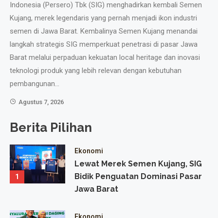
Indonesia (Persero) Tbk (SIG) menghadirkan kembali Semen
Pu
Kujang, merek legendaris yang pernah menjadi ikon industri
ke
adu
semen di Jawa Barat. Kembalinya Semen Kujang menandai
ma
ni
langkah strategis SIG memperkuat penetrasi di pasar Jawa
Be
ah
Barat melalui perpaduan kekuatan local heritage dan inovasi
pa
 di
teknologi produk yang lebih relevan dengan kebutuhan
pa
un
pembangunan…
Kab
nah
me
Agustus 7, 2026
Berita Pilihan
Ekonomi
Lewat Merek Semen Kujang, SIG
Bidik Penguatan Dominasi Pasar
1
Jawa Barat
Ekonomi