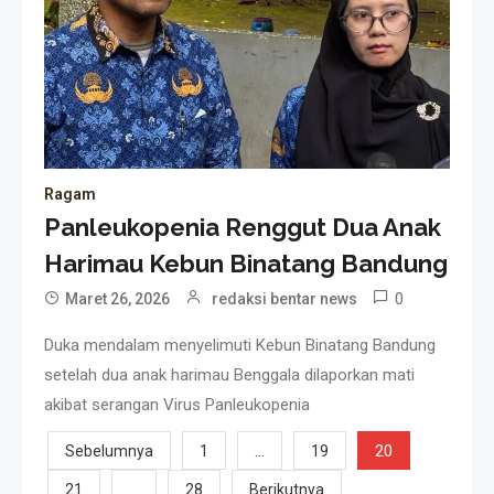
Ragam
Panleukopenia Renggut Dua Anak
Harimau Kebun Binatang Bandung
0
Maret 26, 2026
redaksi bentar news
Duka mendalam menyelimuti Kebun Binatang Bandung
setelah dua anak harimau Benggala dilaporkan mati
akibat serangan Virus Panleukopenia
Paginasi
…
20
Sebelumnya
1
19
…
21
28
Berikutnya