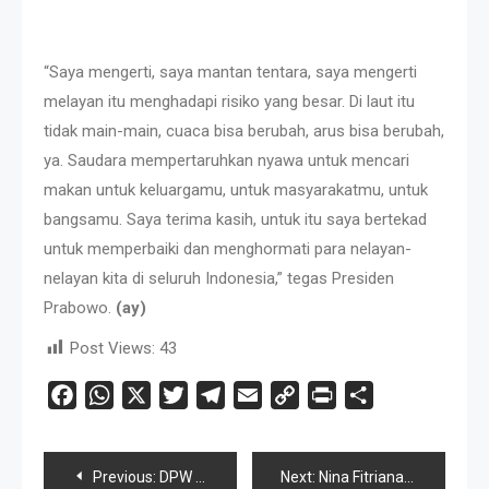
“Saya mengerti, saya mantan tentara, saya mengerti
melayan itu menghadapi risiko yang besar. Di laut itu
tidak main-main, cuaca bisa berubah, arus bisa berubah,
ya. Saudara mempertaruhkan nyawa untuk mencari
makan untuk keluargamu, untuk masyarakatmu, untuk
bangsamu. Saya terima kasih, untuk itu saya bertekad
untuk memperbaiki dan menghormati para nelayan-
nelayan kita di seluruh Indonesia,” tegas Presiden
Prabowo.
(ay)
Post Views:
43
Facebook
WhatsApp
X
Twitter
Telegram
Email
Copy
Print
Share
Link
Navigasi
Previous:
DPW LBH PPI Provinsi Jabar Dikukuhkan Guna Layani Secara Humanis dan Inklusif Warga
Next:
Nina Fitriana: Karakter Kuat Perempuan Sebagai Penggerak Perubahan Era Moderen